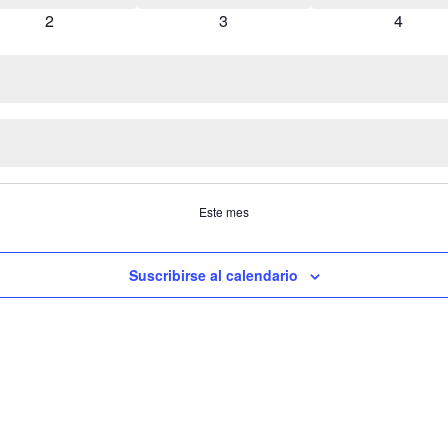
0 eventos
0 eventos
0 event
2
3
4
Este mes
Suscribirse al calendario