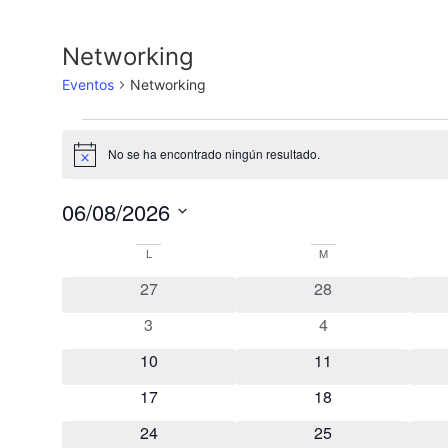
Networking
Eventos
Networking
No se ha encontrado ningún resultado.
Aviso
06/08/2026
Selecciona
la
Calendario
L
M
fecha.
0 eventos
0 eventos
27
28
de
0 eventos
0 eventos
3
4
Eventos
0 eventos
0 eventos
10
11
0 eventos
0 eventos
17
18
0 eventos
0 eventos
24
25