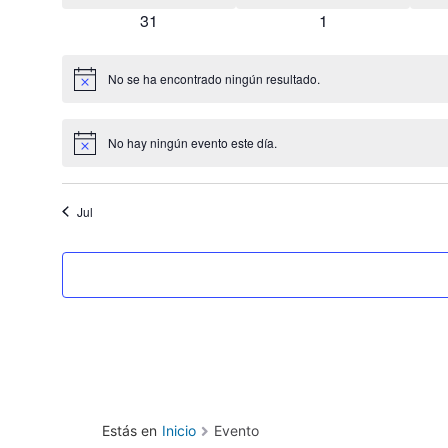
0 eventos
0 eventos
31
1
No se ha encontrado ningún resultado.
Aviso
No hay ningún evento este día.
Aviso
Jul
Estás en
Inicio
Evento