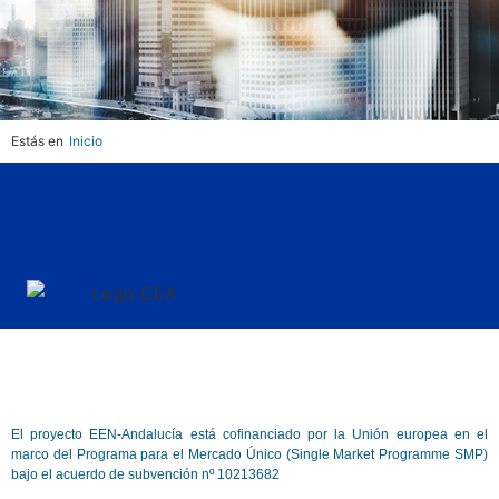
Estás en
Inicio
Oportunidades
tecnológicas
y
Comerciales
El proyecto EEN-Andalucía está cofinanciado por la Unión europea en el
La red de gestión de
marco del Programa para el Mercado Único (Single Market Programme SMP)
bajo el acuerdo de subvención nº 10213682
base de datos para