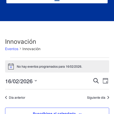
Innovación
Eventos
Innovación
No hay eventos programados para 16/02/2026.
Aviso
Nave
Na
16/02/2026
Buscar
Día
Selecciona
de
de
la
fecha.
vi
Día anterior
Siguiente día
búsq
de
y
Suscribirse al calendario