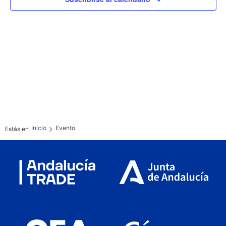
Ev
vista
de
Even
Inicio
Evento
Estás en