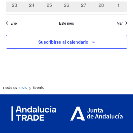
0 eventos
0 eventos
0 eventos
0 eventos
0 eventos
0 eventos
0 event
23
24
25
26
27
28
1
Even
Ene
Este mes
Mar
Suscribirse al calendario
Inicio
Evento
Estás en