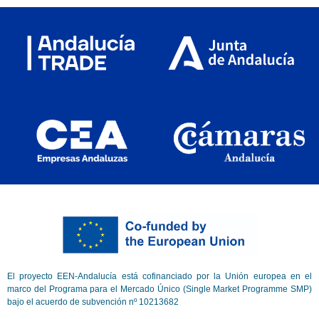
El proyecto EEN-Andalucía está cofinanciado por la Unión europea en el
marco del Programa para el Mercado Único (Single Market Programme SMP)
bajo el acuerdo de subvención nº 10213682