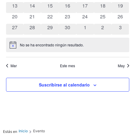
Ev
vista
0 eventos
0 eventos
0 eventos
0 eventos
0 eventos
0 eventos
0 event
13
14
15
16
17
18
19
0 eventos
0 eventos
0 eventos
0 eventos
0 eventos
0 eventos
0 event
20
21
22
23
24
25
de
26
0 eventos
0 eventos
0 eventos
0 eventos
0 eventos
0 eventos
0 event
27
28
29
30
1
2
3
Even
No se ha encontrado ningún resultado.
Aviso
Mar
Este mes
May
Suscribirse al calendario
Inicio
Evento
Estás en