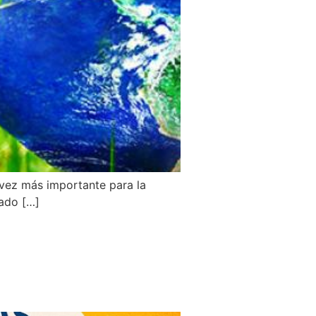
 vez más importante para la
cado […]
ación abierta
itividad