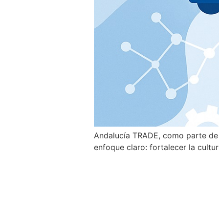
Andalucía TRADE, como parte de l
enfoque claro: fortalecer la cultu
CICLO DE JORN
emprender el cic
perspectiva empr