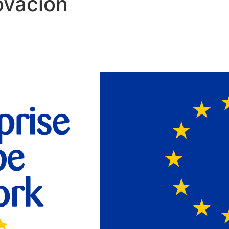
ovación
opa: Oportunidades para Inno
rope Network