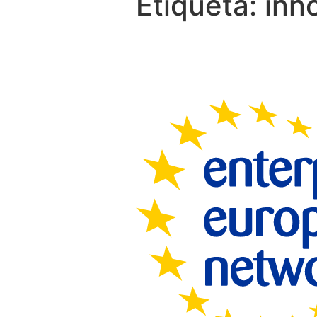
Etiqueta:
inn
Conecta con Eur
la Enterprise Eu