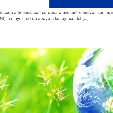
acceda a financiación europea o encuentre nuevos socios 
N), la mayor red de apoyo a las pymes del […]
 preparada para los Cambios 
n la UE? La EEN te ayuda a ant