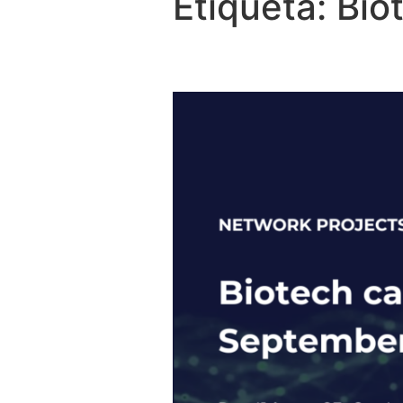
Etiqueta:
Bio
Eureka Biotech C