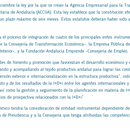
diciembre la ley por la que se crean la Agencia Empresarial para la Tr
itaria de Andalucía (ACCUA). Esta ley establece que la constitución e
a un plazo máximo de seis meses. Estos estatutos deberán haber sido 
 el proceso de integración de cuatro de los principales entes instrume
 la Consejería de Transformación Económica–, la Empresa Pública de 
 e Interior–, y la Fundación Andalucía Emprende –Consejería de Empleo
ades de fomento y promoción que favorezcan el desarrollo económico y 
sando y acompañando al tejido productivo andaluz para lograr las cond
rsión exterior e internacionalización en la estructura productiva”, ind
to y de los resultados de la I+D+i entre los agentes internacionales y
í como la gestión y seguimiento de la planificación en materia de I+D
ios de prospectiva relacionados con la I+D+i”.
ómico tendrá la consideración de entidad instrumental dependiente de
 de Presidencia y a la Consejería que tenga atribuidas las competen