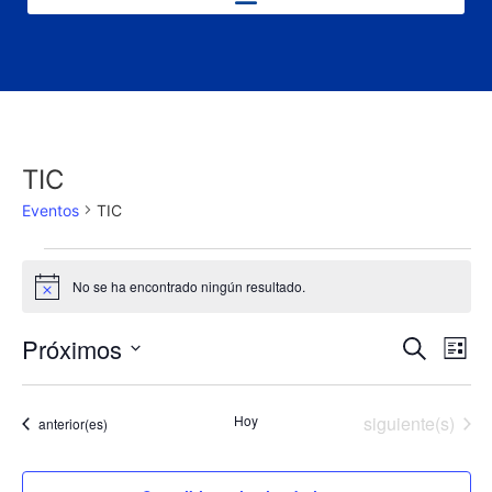
TIC
Eventos
TIC
No se ha encontrado ningún resultado.
Aviso
Nave
Na
Próximos
Buscar
Lista
Selecciona
de
de
la
fecha.
vi
Eventos
Hoy
siguiente(s)
Eventos
anterior(es)
búsq
de
y