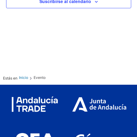
Ev
Suscribirse al calendario
vista
de
Even
Inicio
Evento
Estás en