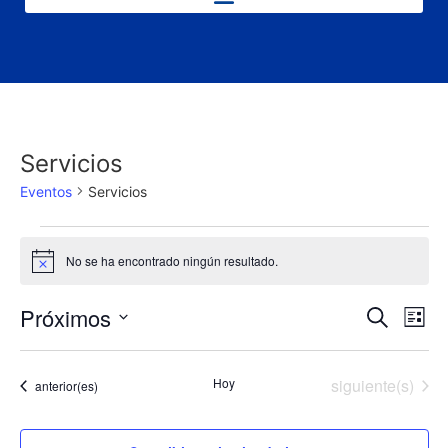
Servicios
Eventos
Servicios
No se ha encontrado ningún resultado.
Aviso
Nave
Na
Próximos
Buscar
Lista
Selecciona
de
de
la
fecha.
vi
Eventos
Hoy
siguiente(s)
Eventos
anterior(es)
búsq
de
y