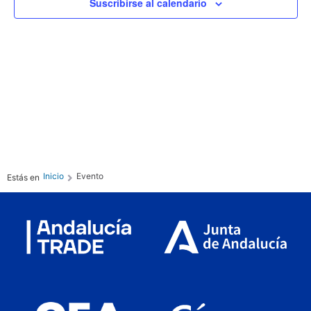
Ev
Suscribirse al calendario
vista
de
Even
Inicio
Evento
Estás en