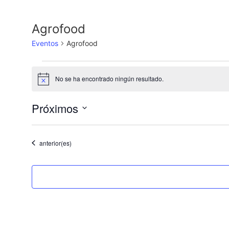
Agrofood
Eventos
Agrofood
No se ha encontrado ningún resultado.
Aviso
Próximos
Selecciona
la
fecha.
Eventos
anterior(es)